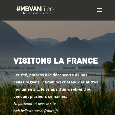
Visitons la France
Cet été, partons à la découverte de nos
belles régions,
visitons
les châteaux et autres
monuments …
le temps d’un week-end ou
pendant plusieurs semaines.
En partenariat avec le site
web bellesroutesdefrance.fr